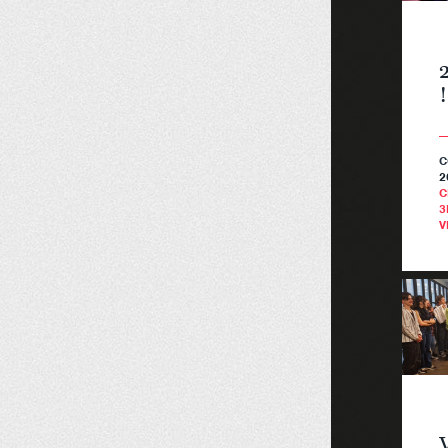
!
C
2
C
3
V
V