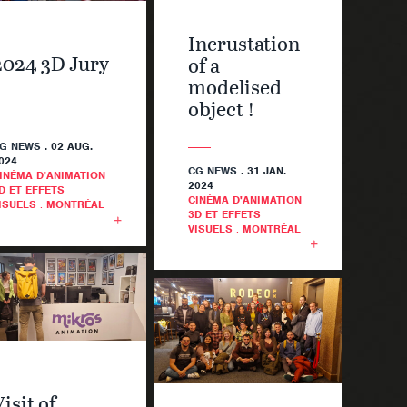
Incrustation
2024 3D Jury
of a
modelised
object !
G NEWS
. 02 AUG.
024
CG NEWS
. 31 JAN.
INÉMA D'ANIMATION
2024
D ET EFFETS
CINÉMA D'ANIMATION
ISUELS
.
MONTRÉAL
3D ET EFFETS
VISUELS
.
MONTRÉAL
isit of