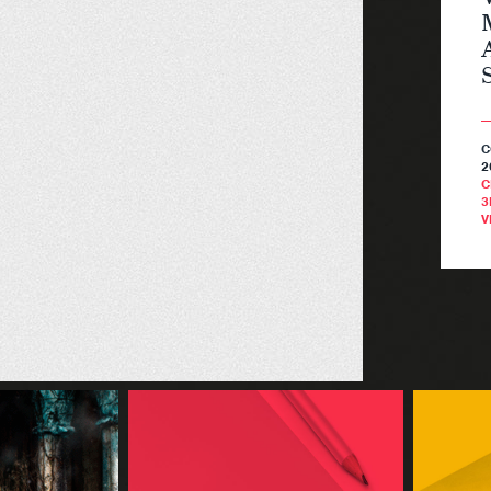
C
2
C
3
V