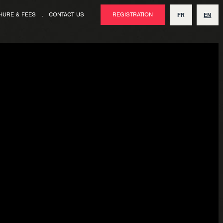
HURE & FEES
.
CONTACT US
REGISTRATION
FR
EN