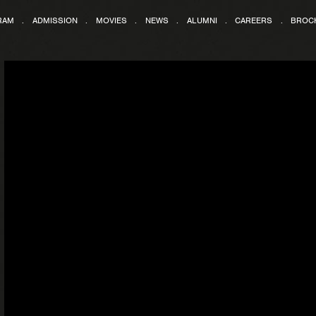
RAM
.
ADMISSION
.
MOVIES
.
NEWS
.
ALUMNI
.
CAREERS
.
BROC