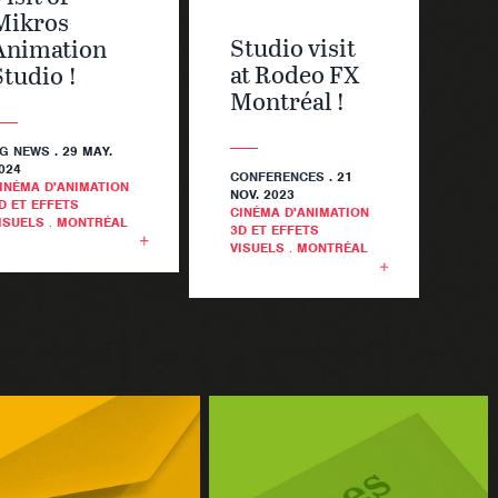
Mikros
Studio visit
Animation
at Rodeo FX
Studio !
Montréal !
G NEWS
. 29 MAY.
024
CONFERENCES
. 21
INÉMA D'ANIMATION
NOV. 2023
D ET EFFETS
CINÉMA D'ANIMATION
ISUELS
.
MONTRÉAL
3D ET EFFETS
VISUELS
.
MONTRÉAL