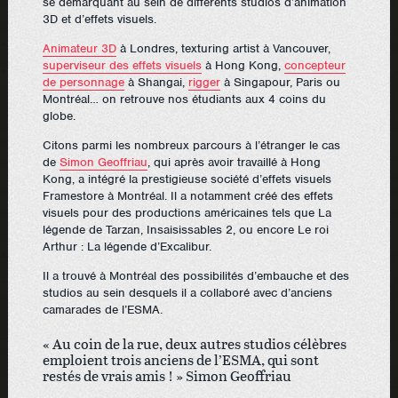
se démarquant au sein de différents studios d’animation
3D et d’effets visuels.
Animateur 3D
à Londres, texturing artist à Vancouver,
superviseur des effets visuels
à Hong Kong,
concepteur
de personnage
à Shangai,
rigger
à Singapour, Paris ou
Montréal… on retrouve nos étudiants aux 4 coins du
globe.
Citons parmi les nombreux parcours à l’étranger le cas
de
Simon Geoffriau
, qui après avoir travaillé à Hong
Kong, a intégré la prestigieuse société d’effets visuels
Framestore à Montréal. Il a notamment créé des effets
visuels pour des productions américaines tels que La
légende de Tarzan, Insaisissables 2, ou encore Le roi
Arthur : La légende d’Excalibur.
Il a trouvé à Montréal des possibilités d’embauche et des
studios au sein desquels il a collaboré avec d’anciens
camarades de l’ESMA.
« Au coin de la rue, deux autres studios célèbres
emploient trois anciens de l’ESMA, qui sont
restés de vrais amis ! » Simon Geoffriau