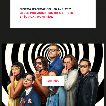
CINÉMA D’ANIMATION
. 06 AVR. 2021
CYCLE PRO ANIMATION 3D & EFFETS
SPÉCIAUX
.
MONTRÉAL
ANCIENS