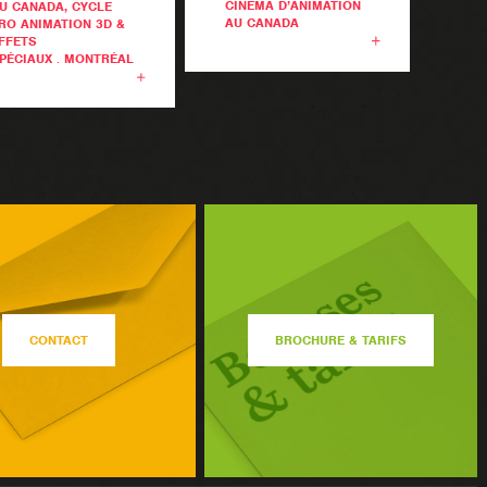
CINÉMA D’ANIMATION
U CANADA
, CYCLE
AU CANADA
RO ANIMATION 3D &
FFETS
PÉCIAUX
.
MONTRÉAL
CONTACT
BROCHURE & TARIFS