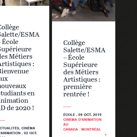
Collège
Salette/ESMA
– École
Collège
Supérieure
Salette/ESMA
des Métiers
– École
Artistiques :
Supérieure
Bienvenue
des Métiers
aux
Artistiques :
nouveaux
première
étudiants en
rentrée !
animation
3D de 2020 !
ÉCOLE
. 09 OCT. 2019
CINÉMA D’ANIMATION
AU
CTUALITÉS
, CINÉMA
CANADA
.
MONTRÉAL
’ANIMATION
. 02 OCT.