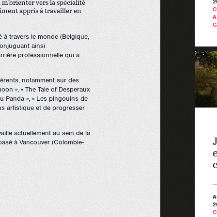
 m’orienter vers la spécialité
2
aiment appris à travailler en
C
A
C
 à travers le monde (Belgique,
conjuguant ainsi
ière professionnelle qui a
fférents, notamment sur des
oon », « The Tale of Desperaux
 fu Panda », « Les pingouins de
s artistique et de progresser
ille actuellement au sein de la
J
 basé à Vancouver (Colombie-
A
2
C