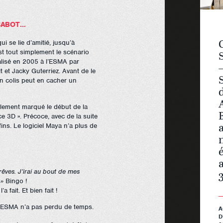
CABOT…
i se lie d’amitié, jusqu’à
est tout simplement le scénario
alisé en 2005 à l’ESMA par
et Jacky Guterriez. Avant de le
n colis peut en cacher un
ablement marqué le début de la
ce 3D ». Précoce, avec de la suite
fins. Le logiciel Maya n’a plus de
rêves. J’irai au bout de mes
 »
Bingo !
fait. Et bien fait !
l’ESMA n’a pas perdu de temps.
A
D