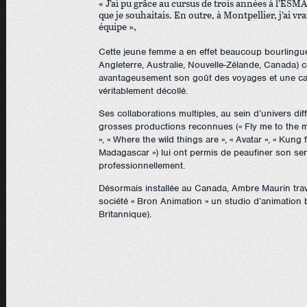
« J’ai pu grâce au cursus de trois années à l’ESMA
que je souhaitais. En outre, à Montpellier, j’ai vr
équipe »,
Cette jeune femme a en effet beaucoup bourlingué
Angleterre, Australie, Nouvelle-Zélande, Canada) 
avantageusement son goût des voyages et une carr
véritablement décollé.
Ses collaborations multiples, au sein d’univers di
grosses productions reconnues (« Fly me to the m
», « Where the wild things are », « Avatar », « Kung
Madagascar ») lui ont permis de peaufiner son sen
professionnellement.
Désormais installée au Canada, Ambre Maurin trava
société « Bron Animation » un studio d’animation
Britannique).