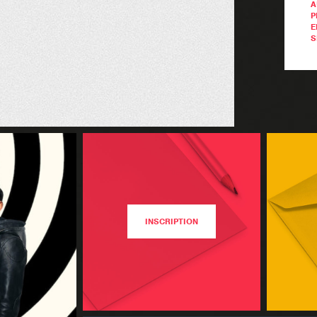
A
P
E
S
INSCRIPTION