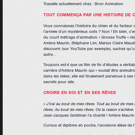
Travaille actuellement chez : Bron Animation
TOUT COMMENÇA PAR UNE HISTOIRE DE 
Vous connaissez l’histoire du chien et du facteur qu
l’arrivée d’un mystérieux colis ? Non ! Eh bien, c’
du court métrage d’animation « Grosse Truffe » ré
Ambre Maurin, Stéphane Lim, Marius Claire Maudit 
découvrir (sur YouTube par exemple), sachez qu’u
autre…
Toujours est-il que ce film de fin d’études a vérit
carrière d’Ambre Maurin qui « voulait être animatri
dans les idées, elle est finalement parvenue à ses 
secrets pour elle.
CROIRE EN SOI ET EN SES RÊVES
« J’irai au bout de mes rêves. Tout au bout de mes 
rêves. Au bout de mes rêves. Où la raison s’achève.
Jean-Jacques Goldman l’a chanté ! Ambre Maurin l’a 
Cursus et diplôme en poche, l’ancienne élève de 