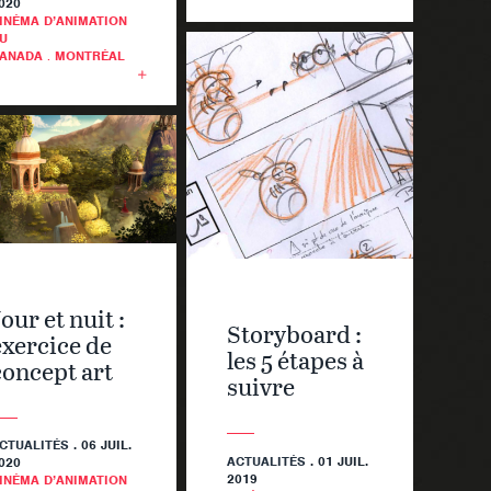
020
INÉMA D’ANIMATION
U
ANADA
.
MONTRÉAL
our et nuit :
Storyboard :
exercice de
les 5 étapes à
concept art
suivre
CTUALITÉS
. 06 JUIL.
ACTUALITÉS
. 01 JUIL.
020
2019
INÉMA D’ANIMATION