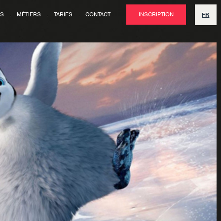
NS
.
MÉTIERS
.
TARIFS
.
CONTACT
INSCRIPTION
FR