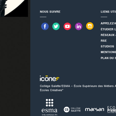
NOUS SUIVRE
LIENS UT
APPELEZ-
ÉTUDIER 
RÉSEAUX 
RSE
STUDIOS
MENTION
PLAN DU 
Collège Salette/ESMA – École Supérieure des Métiers 
Écoles Créatives"