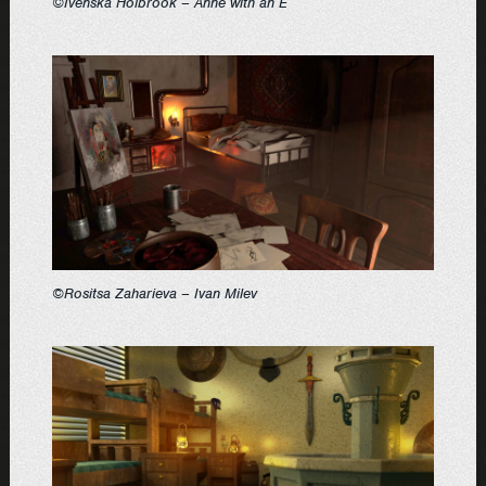
©Ivenska Holbrook – Anne with an E
©Rositsa Zaharieva – Ivan Milev