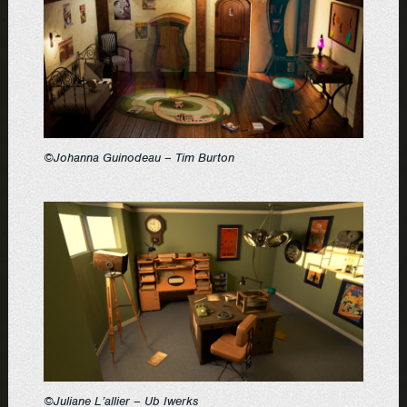
©Johanna Guinodeau – Tim Burton
©Juliane L’allier – Ub Iwerks