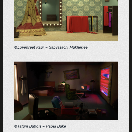
©Lovepreet Kaur – Sabyasachi Mukherjee
©Tatum Dubois – Raoul Duke