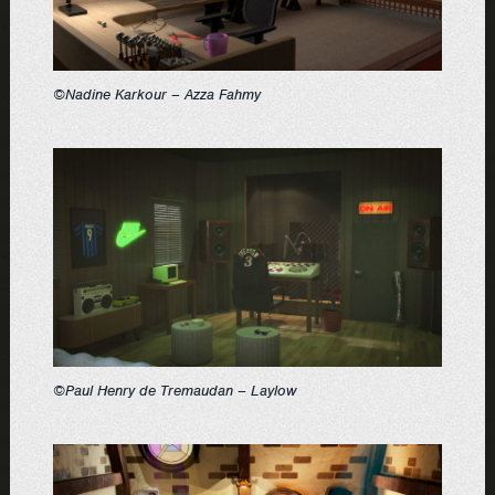
©Nadine Karkour – Azza Fahmy
©Paul Henry de Tremaudan – Laylow