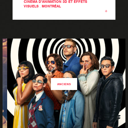
CINÉMA D'ANIMATION 3D ET EFFETS
VISUELS
.
MONTRÉAL
ANCIENS