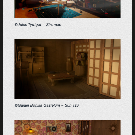
©Jules Tydtgat – Stromae
©Gaiael Bonilla Gastelum – Sun Tzu