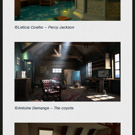
©Leticia Coelho – Percy Jackson
©Antoine Demange – The coyote