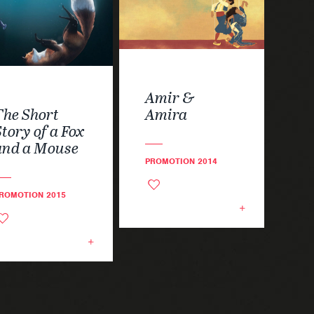
Amir &
The Short
Amira
Story of a Fox
and a Mouse
PROMOTION 2014
ROMOTION 2015