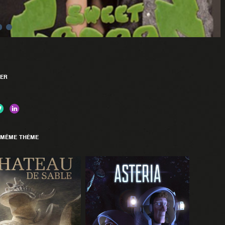
ER
 MÊME THÈME