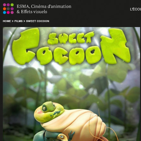
L'ÉCO
HOME
>
FILMS
>
SWEET COCOON