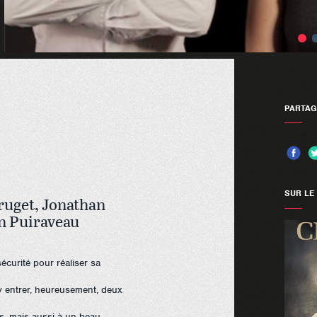
PARTAG
SUR LE
ruget, Jonathan
n Puiraveau
écurité pour réaliser sa
y entrer, heureusement, deux
s, mais aussi à un beau